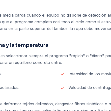
re media carga cuando el equipo no dispone de detección 
que el programa completa casi todo el ciclo como si estuvie
mano en la parte superior del tambor: la ropa debe movers
ama y la temperatura
 es seleccionar siempre el programa "rápido" o "diario" par
ra un equilibrio concreto entre:
.
Intensidad de los movi
aclarados.
Velocidad de centrifug
deformar tejidos delicados, desgastar fibras sintéticas o n
 de que el agua muy caliente limpia mejor siempre. En la p