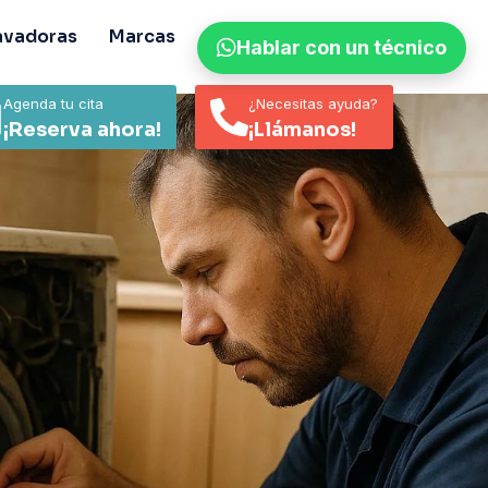
avadoras
Marcas
Contacto
Noticias
Hablar con un técnico
Agenda tu cita
¿Necesitas ayuda?
¡Reserva ahora!
¡Llámanos!