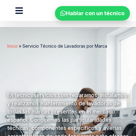
Hablar con un técnico
Zonas de cobertura
Inicio
»
Servicio Técnico de Lavadoras por Marca
En tecnicoservicios.com reparamos, instalamos
y realizamos mantenimiento de lavadoras de
todas las marcas presentes en el mercado
español. Conocemos las particularidades
técnicas, componentes específicos y averías